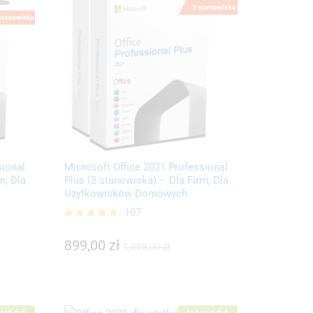
sional
Microsoft Office 2021 Professional
m, Dla
Plus (2 stanowiska) – Dla Firm, Dla
Użytkowników Domowych
107
899,00
zł
Oceniono
1,358,00
zł
5.00
899,00
zł
1,358,00
zł
na 5