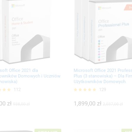
soft Office 2021 dla
Microsoft Office 2021 Profes
owników Domowych i Uczniów
Plus (3 stanowiska) – Dla Fir
anowiska)
Użytkowników Domowych
112
129
,00
zł
1,899,00
zł
ono
Oceniono
938,00
zł
2,037,00
zł
5.00
,00
zł
1,899,00
zł
938,00
zł
2,037,00
zł
na 5