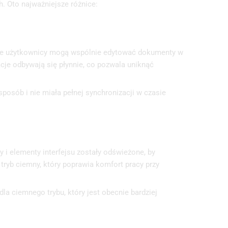
. Oto najważniejsze różnice:
 że użytkownicy mogą wspólnie edytować dokumenty w
acje odbywają się płynnie, co pozwala uniknąć
posób i nie miała pełnej synchronizacji w czasie
ny i elementy interfejsu zostały odświeżone, by
yb ciemny, który poprawia komfort pracy przy
a ciemnego trybu, który jest obecnie bardziej