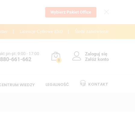
Wybierz Pakiet Office
eller
Licencje Cyfrowe ESD
Śledź zamówienie
kt pn-pt: 9:00 - 17:00
Zaloguj się
 880-661-662
Załóż konto
0
KONTAKT
LEGALNOŚĆ
CENTRUM WIEDZY