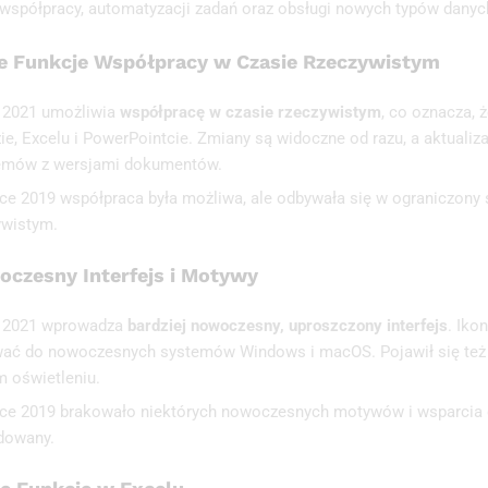
 współpracy, automatyzacji zadań oraz obsługi nowych typów danych
 Funkcje Współpracy w Czasie Rzeczywistym
e 2021 umożliwia
współpracę w czasie rzeczywistym
, co oznacza,
e, Excelu i PowerPointcie. Zmiany są widoczne od razu, a aktualiz
emów z wersjami dokumentów.
ice 2019 współpraca była możliwa, ale odbywała się w ograniczony s
ywistym.
czesny Interfejs i Motywy
e 2021 wprowadza
bardziej nowoczesny, uproszczony interfejs
. Iko
ać do nowoczesnych systemów Windows i macOS. Pojawił się też tr
m oświetleniu.
ice 2019 brakowało niektórych nowoczesnych motywów i wsparcia dl
dowany.