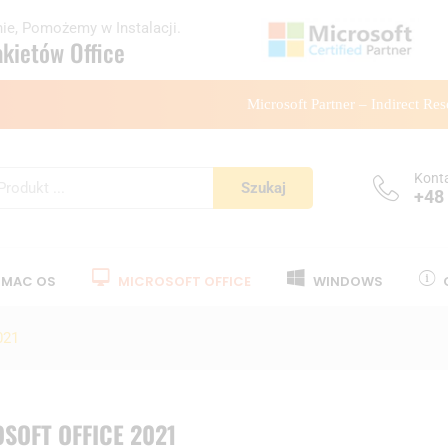
ie, Pomożemy w Instalacji.
kietów Office
Microsoft Partner – Indirect Res
Konta
Szukaj
+48
A MAC OS
MICROSOFT OFFICE
WINDOWS
021
SOFT OFFICE 2021