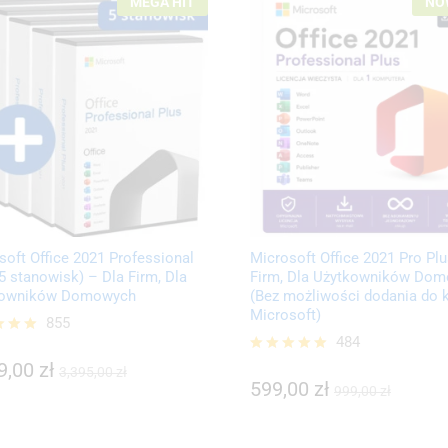
MEGA HIT
NO
soft Office 2021 Professional
Microsoft Office 2021 Pro Plu
(5 stanowisk) – Dla Firm, Dla
Firm, Dla Użytkowników Do
kowników Domowych
(Bez możliwości dodania do 
Microsoft)
855
484
9,00
zł
ono
3,395,00
zł
599,00
zł
9,00
zł
Oceniono
999,00
zł
3,395,00
zł
5.00
599,00
zł
999,00
zł
na 5