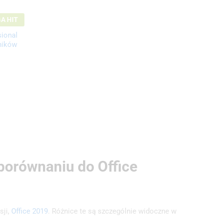
A HIT
sional
ników
porównaniu do Office
sji,
Office 2019
. Różnice te są szczególnie widoczne w