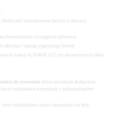
:
j elastyczne wyszukiwanie danych w arkuszu,
bez konieczności rozciągania zakresów.
 obliczeń i lepszą organizację formuł.
 nowych funkcji XLOOKUP, LET czy dynamicznych tablic.
zędzie do rysowania
, które umożliwia dodawanie
żliwość nagrywania prezentacji z wykorzystaniem
IF oraz rozbudowane opcje nagrywania nie były