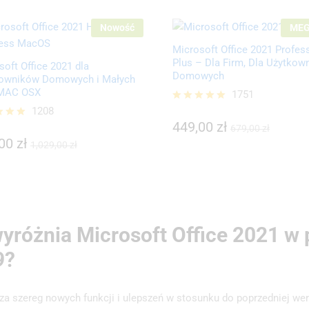
Nowość
MEG
Microsoft Office 2021 Profes
Plus – Dla Firm, Dla Użytkow
soft Office 2021 dla
Domowych
owników Domowych i Małych
 MAC OSX
1751
449,00
zł
1208
Oceniono
679,00
zł
5.00
,00
zł
449,00
zł
ono
1,029,00
zł
679,00
zł
na 5
,00
zł
1,029,00
zł
yróżnia Microsoft Office 2021 w 
9?
a szereg nowych funkcji i ulepszeń w stosunku do poprzedniej wer