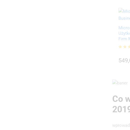
Micro
Użytk
Firm
549
Oceni
5.00
549
na 5
Co w
201
wprowadz