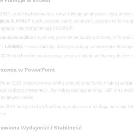
 Funkcje w Excelu
 2021
został rozbudowany o nowe funkcje analityczne i typy danych
nkcja XLOOKUP
(czyli „wyszukiwanie pionowe”) pozwala na bardzie
stępując klasyczną funkcję VLOOKUP.
namiczne tablice
umożliwiają tworzenie bardziej złożonych formuł 
T i LAMBDA
– nowe funkcje, które pozwalają na tworzenie złożonych
e 2019 miał bardziej podstawowy zestaw funkcji analitycznych, bez
pszenia w PowerPoint
Point 2021 otrzymał nowe efekty przejść oraz funkcje takie jak
Nar
acji podczas prezentacji. Jest także obsługa animacji GIF oraz mo
h narzędzi wideo.
ce 2019 funkcje te były bardziej ograniczone, a obsługa animacji G
pne.
awiona Wydajność i Stabilność