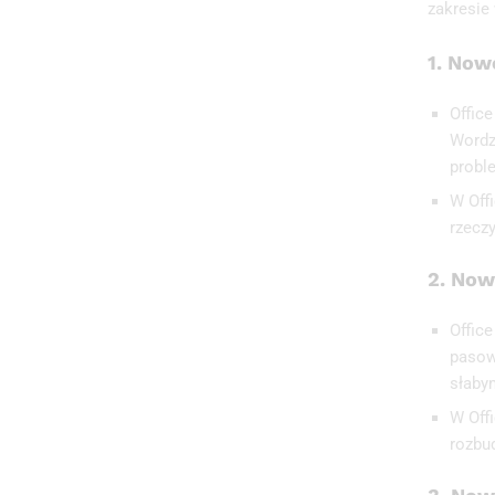
zakresie
1.
Nowe
Offic
Wordzi
probl
W Off
rzecz
2.
Nowo
Offic
pasow
słaby
W Off
rozbu