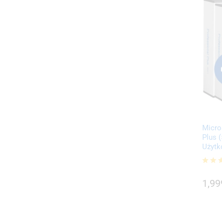
Micro
Plus 
Użyt
1,99
Oceni
5.00
1,99
na 5