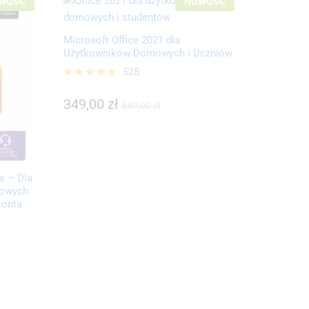
WOŚĆ
NOWOŚĆ
Microsoft Office 2021 dla
Użytkowników Domowych i Uczniów
528
349,00
zł
Oceniono
649,00
zł
5.00
349,00
zł
649,00
zł
na 5
s – Dla
mowych
konta