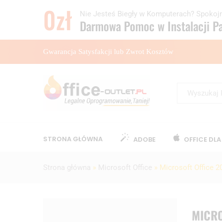
0zł
Nie Jesteś Biegły w Komputerach? Spokojn
Darmowa Pomoc w Instalacji Pa
Gwarancja Satysfakcji lub Zwrot Kosztów
Kategorie
STRONA GŁÓWNA
ADOBE
OFFICE DL
Strona główna
»
Microsoft Office
»
Microsoft Office 2
MICRO