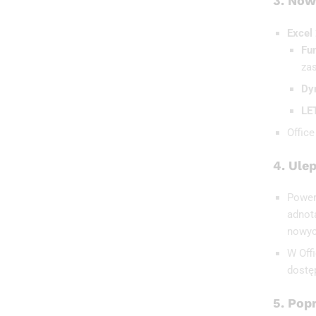
3.
Nowe
Excel
Fu
za
Dy
LE
Offic
4.
Ule
Power
adnot
nowyc
W Offi
dostę
5.
Popr