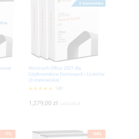
sional
Microsoft Office 2021 dla
Użytkowników Domowych i Uczniów
(3 stanowiska)
140
1,279,00
zł
Oceniono
1,407,00
zł
5.00
1,279,00
zł
1,407,00
zł
na 5
-
7
%
-
34
%