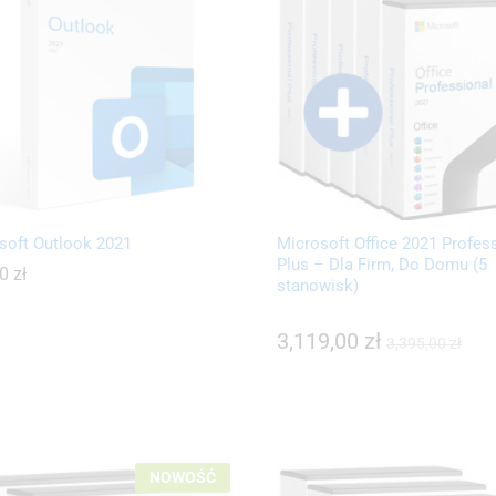
soft Outlook 2021
Microsoft Office 2021 Profes
Plus – Dla Firm, Do Domu (5
00
00
zł
zł
stanowisk)
3,119,00
3,119,00
zł
zł
3,395,00
3,395,00
zł
zł
NOWOŚĆ