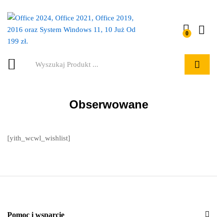
0
Szukaj
Obserwowane
[yith_wcwl_wishlist]
Pomoc i wsparcie