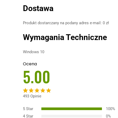
Dostawa
Produkt dostarczany na podany adres e-mail: 0 zł
Wymagania Techniczne
Windows 10
Ocena
5.00
493
Opinie
Oceniony
493
5.00
na 5
5 Star
100%
na
4 Star
0%