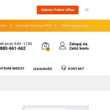
Wybierz Pakiet Office
eller
Licencje Cyfrowe ESD
Śledź zamówienie
kt pn-pt: 9:00 - 17:00
Zaloguj się
 880-661-662
Załóż konto
0
NTRUM WIEDZY
KONTAKT
LEGALNOŚĆ