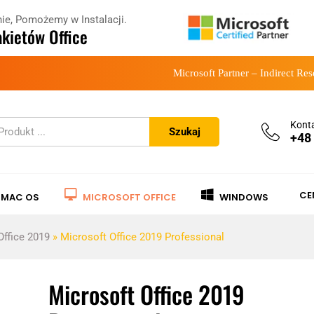
ie, Pomożemy w Instalacji.
kietów Office
Microsoft Partner – Indirect Res
Konta
Szukaj
+48
CE
A MAC OS
MICROSOFT OFFICE
WINDOWS
Office 2019
»
Microsoft Office 2019 Professional
Microsoft Office 2019