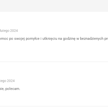
 lutego 2024
omoc po swojej pomyłce i utknięciu na godzinę w beznadzienych p
utego 2024
nie, polecam.