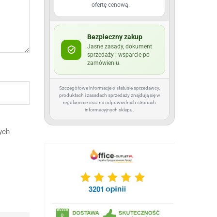
ofertę cenową.
Bezpieczny zakup
Jasne zasady, dokument
sprzedaży i wsparcie po
zamówieniu.
Szczegółowe informacje o statusie sprzedawcy,
produktach i zasadach sprzedaży znajdują się w
regulaminie oraz na odpowiednich stronach
informacyjnych sklepu.
ych