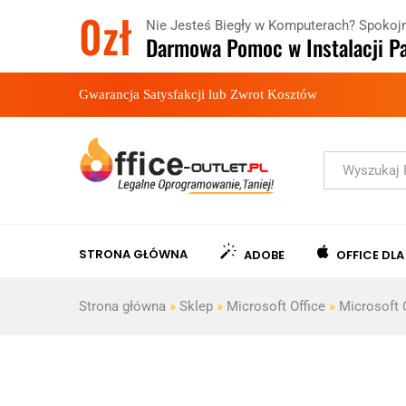
0zł
Nie Jesteś Biegły w Komputerach? Spokojn
Darmowa Pomoc w Instalacji Pa
Gwarancja Satysfakcji lub Zwrot Kosztów
Kategorie
STRONA GŁÓWNA
ADOBE
OFFICE DL
Strona główna
»
Sklep
»
Microsoft Office
»
Microsoft 