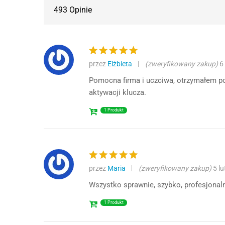
493 Opinie
przez
Elżbieta
(zweryfikowany zakup)
6
Oceniono
5
na 5
Pomocna firma i uczciwa, otrzymałem p
aktywacji klucza.
1 Produkt
przez
Maria
(zweryfikowany zakup)
5 l
Oceniono
5
na 5
Wszystko sprawnie, szybko, profesjonal
1 Produkt