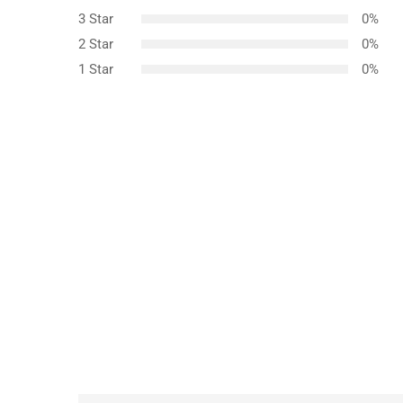
podstawi
3 Star
0%
e
ocen
klientów
2 Star
0%
1 Star
0%