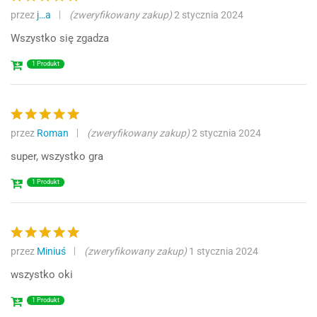
przez
j…a
(zweryfikowany zakup)
2 stycznia 2024
Oceniono
5
na 5
Wszystko się zgadza
1 Produkt
przez
Roman
(zweryfikowany zakup)
2 stycznia 2024
Oceniono
5
na 5
super, wszystko gra
1 Produkt
przez
Miniuś
(zweryfikowany zakup)
1 stycznia 2024
Oceniono
5
na 5
wszystko oki
1 Produkt