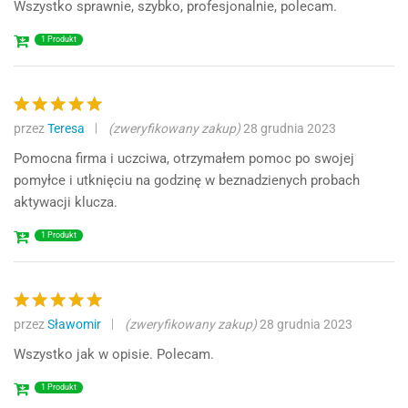
5
na 5
Wszystko sprawnie, szybko, profesjonalnie, polecam.
1 Produkt
przez
Teresa
(zweryfikowany zakup)
28 grudnia 2023
Oceniono
5
na 5
Pomocna firma i uczciwa, otrzymałem pomoc po swojej
pomyłce i utknięciu na godzinę w beznadzienych probach
aktywacji klucza.
1 Produkt
przez
Sławomir
(zweryfikowany zakup)
28 grudnia 2023
Oceniono
5
na 5
Wszystko jak w opisie. Polecam.
1 Produkt