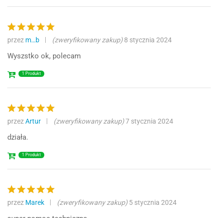
przez
m…b
(zweryfikowany zakup)
8 stycznia 2024
Oceniono
5
na 5
Wyszstko ok, polecam
1 Produkt
przez
Artur
(zweryfikowany zakup)
7 stycznia 2024
Oceniono
5
na 5
działa.
1 Produkt
przez
Marek
(zweryfikowany zakup)
5 stycznia 2024
Oceniono
5
na 5