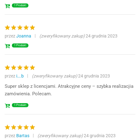
1 Produkt
przez
Joanna
(zweryfikowany zakup)
24 grudnia 2023
Oceniono
5
na 5
1 Produkt
przez
i….b
(zweryfikowany zakup)
24 grudnia 2023
Oceniono
5
na 5
Super sklep z licencjami. Atrakcyjne ceny – szybka realizacjia
zamówienia. Polecam.
1 Produkt
przez
Bartas
(zweryfikowany zakup)
24 grudnia 2023
Oceniono