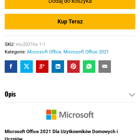
Dodaj do koszyka
Użytkowników
Domowych
i
Kup Teraz
Uczniów
(3
stanowiska)
SKU:
mo2021hs-1-1
quantity
Kategorie:
Microsoft Office
,
Microsoft Office 2021
Opis
Microsoft Office 2021 Dla Użytkowników Domowych i
Uczniów