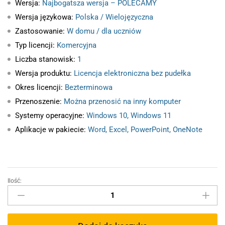
Wersja:
Najbogatsza wersja – POLECAMY
Wersja językowa:
Polska / Wielojęzyczna
Zastosowanie:
W domu / dla uczniów
Typ licencji:
Komercyjna
Liczba stanowisk:
1
Wersja produktu:
Licencja elektroniczna bez pudełka
Okres licencji:
Bezterminowa
Przenoszenie:
Można przenosić na inny komputer
Systemy operacyjne:
Windows 10, Windows 11
Aplikacje w pakiecie:
Word, Excel, PowerPoint, OneNote
Ilość:
Microsoft
Office
2021
dla