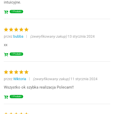
intuicyjne.
1 Produkt
przez
bubba
(zweryfikowany zakup)
13 stycznia 2024
Oceniono
5
na 5
xx
1 Produkt
przez
Wiktoria
(zweryfikowany zakup)
11 stycznia 2024
Oceniono
5
na 5
Wszystko ok szybka realizacja Polecam!!
1 Produkt