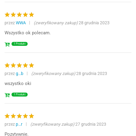
przez
WWA
(zweryfikowany zakup)
28 grudnia 2023
Oceniono
5
na 5
Wszystko ok polecam.
1 Produkt
przez
g…b
(zweryfikowany zakup)
28 grudnia 2023
Oceniono
5
na 5
wszystko oki
1 Produkt
przez
p…r
(zweryfikowany zakup)
27 grudnia 2023
Oceniono
5
na 5
Pozytywnie.