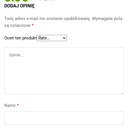
Oceniony
140
DODAJ OPINIĘ
5.00
na 5
na
Twój adres e-mail nie zostanie opublikowany.
Wymagane pola
podstawi
są oznaczone
*
e
ocen
klientów
Oceń ten produkt
Name
*