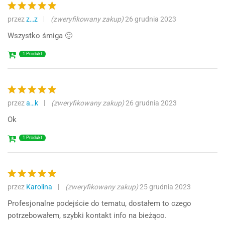
przez
z…z
(zweryfikowany zakup)
26 grudnia 2023
Oceniono
5
na 5
Wszystko śmiga 🙂
1 Produkt
przez
a…k
(zweryfikowany zakup)
26 grudnia 2023
Oceniono
5
na 5
Ok
1 Produkt
przez
Karolina
(zweryfikowany zakup)
25 grudnia 2023
Oceniono
5
na 5
Profesjonalne podejście do tematu, dostałem to czego
potrzebowałem, szybki kontakt info na bieżąco.