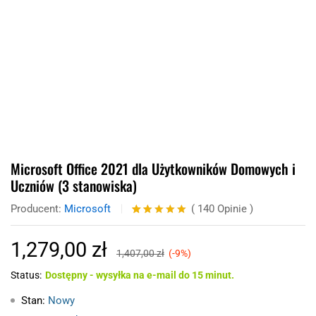
Microsoft Office 2021 dla Użytkowników Domowych i
Uczniów (3 stanowiska)
Producent:
Microsoft
(
140
Opinie
)
Oceniony
140
5.00
na 5
1,279,00
zł
na
1,407,00
zł
(-9%)
podstawie
ocen
Status:
Dostępny - wysyłka na e-mail do 15 minut.
klientów
Stan:
Nowy