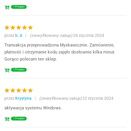
1 Produkt
przez
b…k
(zweryfikowany zakup)
24 stycznia 2024
Oceniono
5
na 5
Transakcja przeprowadzona błyskawicznie. Zamówienie,
płatność i otrzymanie kodu zajęło dosłownie kilka minut.
Gorąco polecam ten sklep.
1 Produkt
przez
Krystyna
(zweryfikowany zakup)
22 stycznia 2024
Oceniono
5
na 5
aktywacja systemu Windows.
1 Produkt