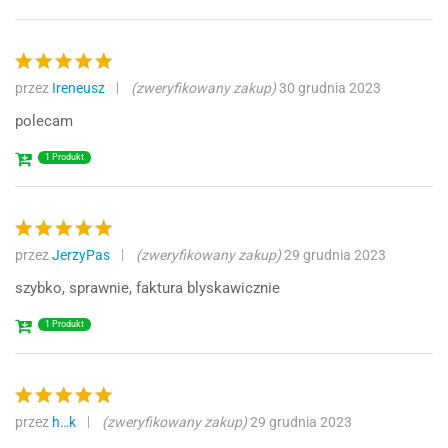
przez
Ireneusz
(zweryfikowany zakup)
30 grudnia 2023
Oceniono
5
na 5
polecam
1 Produkt
przez
JerzyPas
(zweryfikowany zakup)
29 grudnia 2023
Oceniono
5
na 5
szybko, sprawnie, faktura blyskawicznie
1 Produkt
przez
h…k
(zweryfikowany zakup)
29 grudnia 2023
Oceniono