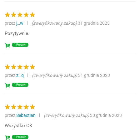
przez
j…w
(zweryfikowany zakup)
31 grudnia 2023
Oceniono
5
na 5
Pozytywnie.
1 Produkt
przez
z…q
(zweryfikowany zakup)
31 grudnia 2023
Oceniono
5
na 5
1 Produkt
przez
Sebastian
(zweryfikowany zakup)
30 grudnia 2023
Oceniono
5
na 5
Wszystko OK
1 Produkt