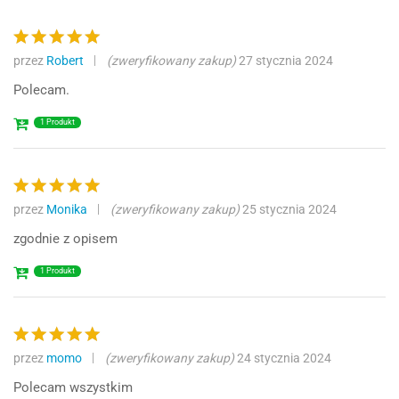
przez
Robert
(zweryfikowany zakup)
27 stycznia 2024
Oceniono
5
na 5
Polecam.
1 Produkt
przez
Monika
(zweryfikowany zakup)
25 stycznia 2024
Oceniono
5
na 5
zgodnie z opisem
1 Produkt
przez
momo
(zweryfikowany zakup)
24 stycznia 2024
Oceniono
5
na 5
Polecam wszystkim