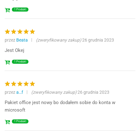
1 Produkt
przez
Beata
(zweryfikowany zakup)
26 grudnia 2023
Oceniono
5
na 5
Jest Okej
1 Produkt
przez
a…f
(zweryfikowany zakup)
26 grudnia 2023
Oceniono
5
na 5
Pakiet office jest nowy bo dodałem sobie do konta w
microsoft
1 Produkt