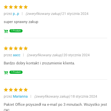
przez
p…p
(zweryfikowany zakup)
21 stycznia 2024
Oceniono
5
na 5
super sprawny zakup
1 Produkt
przez
aacc
(zweryfikowany zakup)
20 stycznia 2024
Oceniono
5
na 5
Bardzo dobry kontakt i zrozumienie klienta.
1 Produkt
przez
Marianna
(zweryfikowany zakup)
18 stycznia 2024
Oceniono
5
na 5
Pakiet Office przyszedł na e-mail po 3 minutach. Wszystko jest
OK!