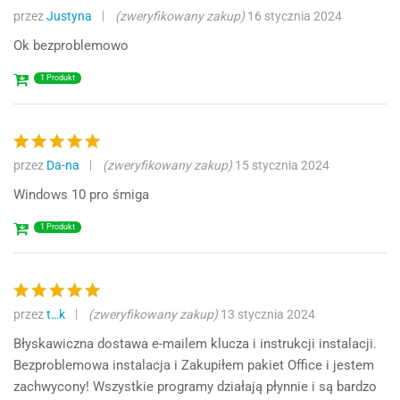
przez
Justyna
(zweryfikowany zakup)
16 stycznia 2024
Oceniono
5
na 5
Ok bezproblemowo
1 Produkt
przez
Da-na
(zweryfikowany zakup)
15 stycznia 2024
Oceniono
5
na 5
Windows 10 pro śmiga
1 Produkt
przez
t…k
(zweryfikowany zakup)
13 stycznia 2024
Oceniono
5
na 5
Błyskawiczna dostawa e-mailem klucza i instrukcji instalacji.
Bezproblemowa instalacja i Zakupiłem pakiet Office i jestem
zachwycony! Wszystkie programy działają płynnie i są bardzo