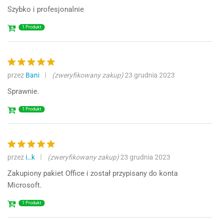
5
na 5
Szybko i profesjonalnie
1 Produkt
przez
Bani
(zweryfikowany zakup)
23 grudnia 2023
Oceniono
5
na 5
Sprawnie.
1 Produkt
przez
i…k
(zweryfikowany zakup)
23 grudnia 2023
Oceniono
5
na 5
Zakupiony pakiet Office i został przypisany do konta
Microsoft.
1 Produkt