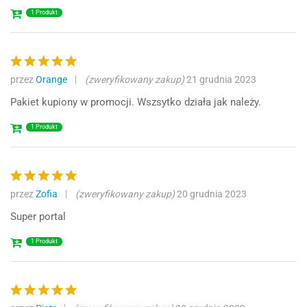
1 Produkt
przez
Orange
(zweryfikowany zakup)
21 grudnia 2023
Oceniono
5
na 5
Pakiet kupiony w promocji. Wszsytko działa jak należy.
1 Produkt
przez
Zofia
(zweryfikowany zakup)
20 grudnia 2023
Oceniono
5
na 5
Super portal
1 Produkt