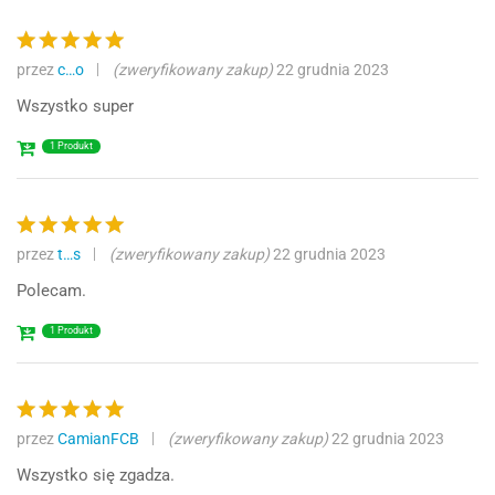
przez
c…o
(zweryfikowany zakup)
22 grudnia 2023
Oceniono
5
na 5
Wszystko super
1 Produkt
przez
t…s
(zweryfikowany zakup)
22 grudnia 2023
Oceniono
5
na 5
Polecam.
1 Produkt
przez
CamianFCB
(zweryfikowany zakup)
22 grudnia 2023
Oceniono
5
na 5
Wszystko się zgadza.