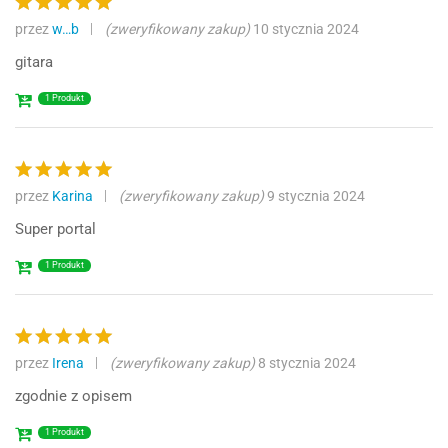
przez
w…b
(zweryfikowany zakup)
10 stycznia 2024
Oceniono
5
na 5
gitara
1 Produkt
przez
Karina
(zweryfikowany zakup)
9 stycznia 2024
Oceniono
5
na 5
Super portal
1 Produkt
przez
Irena
(zweryfikowany zakup)
8 stycznia 2024
Oceniono
5
na 5
zgodnie z opisem
1 Produkt