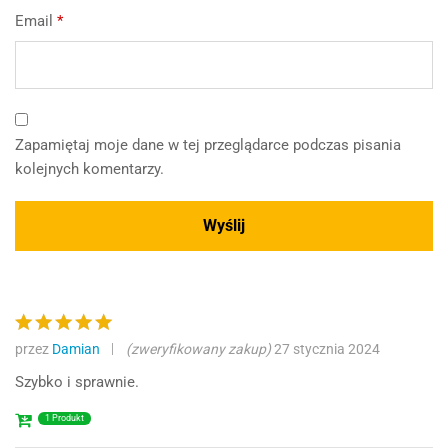
Email
*
Zapamiętaj moje dane w tej przeglądarce podczas pisania
kolejnych komentarzy.
przez
Damian
(zweryfikowany zakup)
27 stycznia 2024
Oceniono
5
na 5
Szybko i sprawnie.
1 Produkt