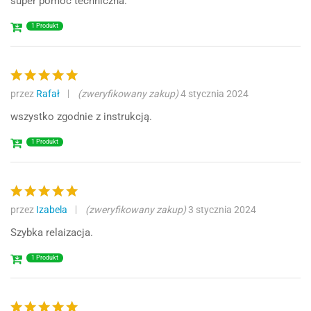
super pomoc techniczna.
1 Produkt
przez
Rafał
(zweryfikowany zakup)
4 stycznia 2024
Oceniono
5
na 5
wszystko zgodnie z instrukcją.
1 Produkt
przez
Izabela
(zweryfikowany zakup)
3 stycznia 2024
Oceniono
5
na 5
Szybka relaizacja.
1 Produkt