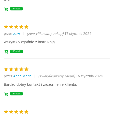
1 Produkt
przez
z…w
(zweryfikowany zakup)
17 stycznia 2024
Oceniono
5
na 5
wszystko zgodnie z instrukcją.
1 Produkt
przez
Anna Maria
(zweryfikowany zakup)
16 stycznia 2024
Oceniono
5
na 5
Bardzo dobry kontakt i zrozumienie klienta.
1 Produkt